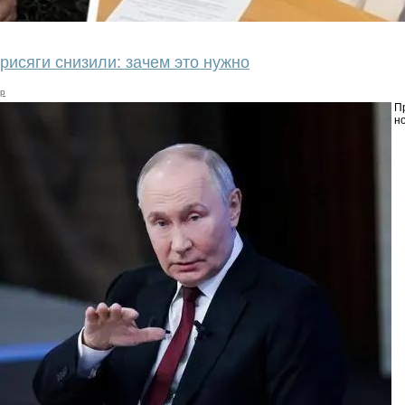
рисяги снизили: зачем это нужно
ир
П
н