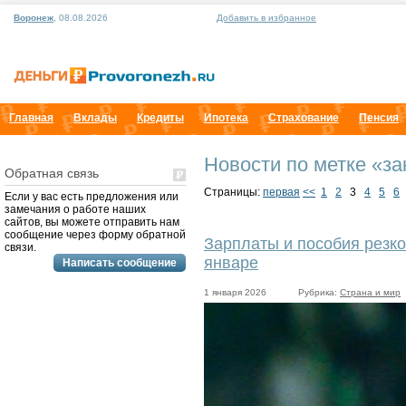
Воронеж
, 08.08.2026
Добавить в избранное
Главная
Вклады
Кредиты
Ипотека
Страхование
Пенсия
Новости по метке «за
Обратная связь
Страницы:
первая
<<
1
2
3
4
5
6
Если у вас есть предложения или
замечания о работе наших
сайтов, вы можете отправить нам
сообщение через форму обратной
Зарплаты и пособия резко
связи.
январе
1 января 2026
Рубрика:
Страна и мир