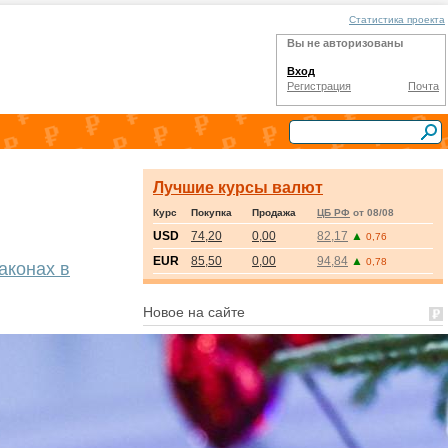
Статистика проекта
Вы не авторизованы
Вход
Регистрация
Почта
Лучшие курсы валют
Курс
Покупка
Продажа
ЦБ РФ
от 08/08
USD
74,20
0,00
82,17
▲
0,76
EUR
85,50
0,00
94,84
▲
0,78
аконах в
Новое на сайте