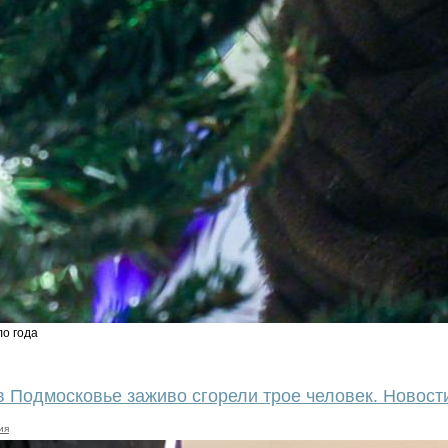
ло года
в Подмосковье заживо сгорели трое человек. Новост
ия