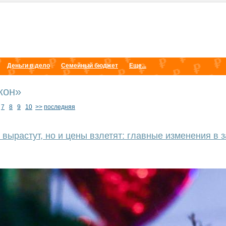
Деньги в дело
Семейный бюджет
Еще...
кон»
7
8
9
10
>>
последняя
 вырастут, но и цены взлетят: главные изменения в з