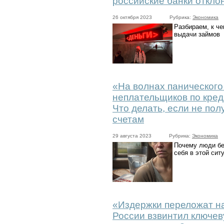
российские банки откло
26 октября 2023
Рубрика:
Экономика
Разбираем, к ч
выдачи займов
«На волнах панического
неплательщиков по кред
Что делать, если не пол
счетам
29 августа 2023
Рубрика:
Экономика
Почему люди бе
себя в этой сит
«Издержки переложат на
России взвинтил ключев