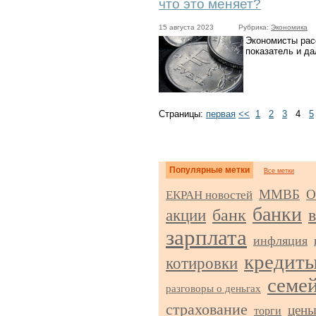
что это меняет?
15 августа 2023
Рубрика:
Экономика
Экономисты рас
показатель и д
Страницы:
первая
<<
1
2
3
4
5
Популярные метки
Все метки
ММВБ
О
ЕКРАН новостей
банки
акции
банк
зарплата
инфляция
кредит
котировки
семе
разговоры о деньгах
страхование
цен
торги