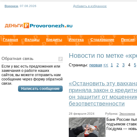
Воронеж
, 07.08.2026
Добавить в избранное
Главная
Вклады
Кредиты
Ипотека
Страхование
Пенсия
Новости по метке «к
Обратная связь
Страницы:
первая
<<
1
2
3
4
5
Если у вас есть предложения или
замечания о работе наших
сайтов, вы можете отправить нам
сообщение через форму обратной
«Остановить эту вакхан
связи.
приняла закон о кредит
он защитит от мошенник
безответственности
28 февраля 2024
Рубрика:
Экономика
Банк России пы
подъемом ставк
Госдума — нов