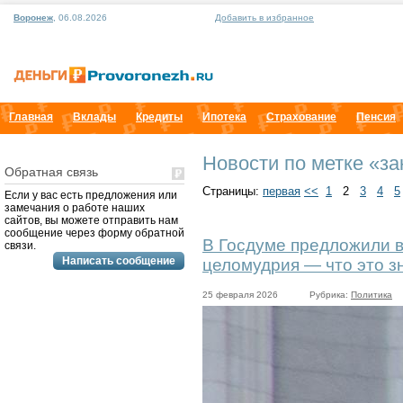
Воронеж
, 06.08.2026
Добавить в избранное
Главная
Вклады
Кредиты
Ипотека
Страхование
Пенсия
Новости по метке «за
Обратная связь
Страницы:
первая
<<
1
2
3
4
5
Если у вас есть предложения или
замечания о работе наших
сайтов, вы можете отправить нам
сообщение через форму обратной
В Госдуме предложили в
связи.
целомудрия — что это з
25 февраля 2026
Рубрика:
Политика